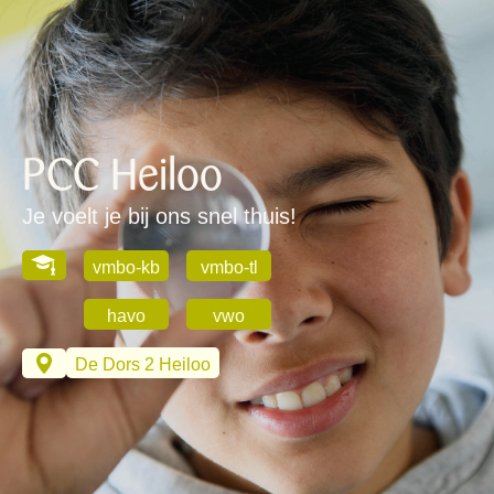
PCC Heiloo
Je voelt je bij ons snel thuis!
vmbo-kb
vmbo-tl
havo
vwo
De Dors 2 Heiloo