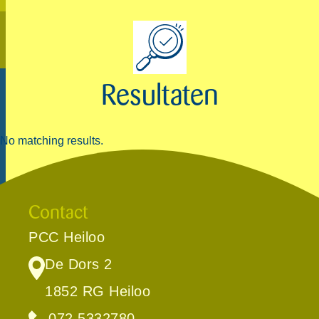
Resultaten
No matching results.
Contact
PCC Heiloo
De Dors 2
1852 RG Heiloo
072 5332780